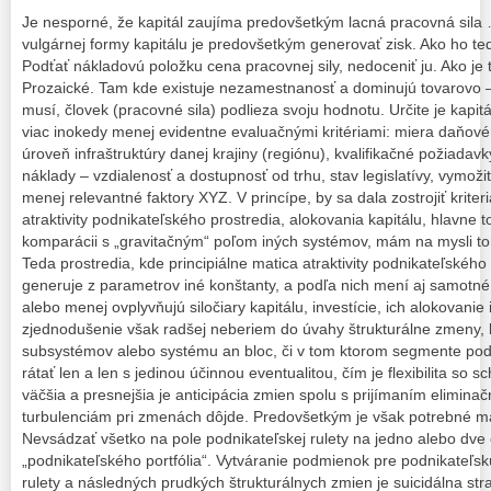
Je nesporné, že kapitál zaujíma predovšetkým lacná pracovná sila
vulgárnej formy kapitálu je predovšetkým generovať zisk. Ako ho ted
Podťať nákladovú položku cena pracovnej sily, nedoceniť ju. Ako je
Prozaické. Tam kde existuje nezamestnanosť a dominujú tovarovo –
musí, človek (pracovné sila) podlieza svoju hodnotu. Určite je kapitá
viac inokedy menej evidentne evaluačnými kritériami: miera daňovéh
úroveň infraštruktúry danej krajiny (regiónu), kvalifikačné požiadav
náklady – vzdialenosť a dostupnosť od trhu, stav legislatívy, vymožit
menej relevantné faktory XYZ. V princípe, by sa dala zostrojiť krite
atraktivity podnikateľského prostredia, alokovania kapitálu, hlavne
komparácii s „gravitačným“ poľom iných systémov, mám na mysli t
Teda prostredia, kde principiálne matica atraktivity podnikateľského
generuje z parametrov iné konštanty, a podľa nich mení aj samotné 
alebo menej ovplyvňujú siločiary kapitálu, investície, ich alokovani
zjednodušenie však radšej neberiem do úvahy štrukturálne zmeny, 
subsystémov alebo systému an bloc, či v tom ktorom segmente podnik
rátať len a len s jedinou účinnou eventualitou, čím je flexibilita so
väčšia a presnejšia je anticipácia zmien spolu s prijímaním elimin
turbulenciám pri zmenách dôjde. Predovšetkým je však potrebné mať
Nevsádzať všetko na pole podnikateľskej rulety na jedno alebo dve čís
„podnikateľského portfólia“. Vytváranie podmienok pre podnikateľskú
rulety a následných prudkých štrukturálnych zmien je suicidálna stra