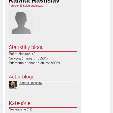
Kalafut Rastislav
frantisek333.blog.pravda.sk
Štatistiky blogu
Počet článkov: 49
Celková čítanosť: 485504x
Priemerná čítanosť článkov: 9908x
Autor blogu
Kalafut Rastislav
Kategórie
Nezaradené
(49)