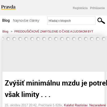
Registrácia
Prihlásenie
Blog
Najnovšie články
Najčítanejšie články
Blog
>
PREDDUŠIČKOVÉ ZAMYSLENIE O ČASE A ĽUDSKOM BYT
Najkomentovanejšie články
>
Zvýšiť minimálnu mzdu je potrebné, kde sú však limity . . .
Zoznam blogov
Komerčné blogy
Zvýšiť minimálnu mzdu je potre
však limity . . .
15. októbra 2017 20:42
, Prečítané 5 828x,
Kalafut Rastislav
,
Nezaradené