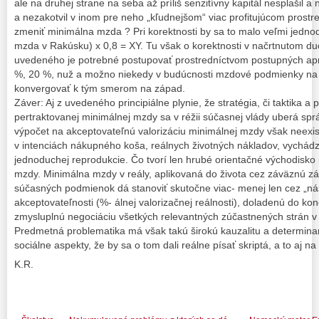
ale na druhej strane na seba až príliš senzitívny kapitál nesplašil a
a nezakotvil v inom pre neho „kľudnejšom“ viac profitujúcom prost
zmeniť minimálna mzda ? Pri korektnosti by sa to malo veľmi jedno
mzda v Rakúsku) x 0,8 = XY. Tu však o korektnosti v načrtnutom du
uvedeného je potrebné postupovať prostredníctvom postupných ap
%, 20 %, nuž a možno niekedy v budúcnosti mzdové podmienky na 
konvergovať k tým smerom na západ.
Záver: Aj z uvedeného principiálne plynie, že stratégia, či taktika a p
pertraktovanej minimálnej mzdy sa v réžii súčasnej vlády uberá s
výpočet na akceptovateľnú valorizáciu minimálnej mzdy však neexis
v intenciách nákupného koša, reálnych životných nákladov, vychádza
jednoduchej reprodukcie. Čo tvorí len hrubé orientačné východisko
mzdy. Minimálna mzdy v reály, aplikovaná do života cez záväznú 
súčasných podmienok dá stanoviť skutočne viac- menej len cez „ná
akceptovateľnosti (%- álnej valorizačnej reálnosti), doladenú do kone
zmysluplnú negociáciu všetkých relevantných zúčastnených strán v t
Predmetná problematika má však takú širokú kauzalitu a determina
sociálne aspekty, že by sa o tom dali reálne písať skriptá, a to aj n
K.R.