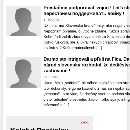
Prestaňme podporovať vojnu ! Let’s st
перестанем поддерживать войну !
11.10.2023
Už teraz má Slovensko krvavé ruky, ako negatívne
Nepoznám obranné, či útočné zbrane. Každá zbraň z
Koľko ľudí zabili zbrane vyvezené zo Slovenska d
Koľko ruských, ale aj ukrajinských chlapcov, vojak
civilistov ? Koľko materiálnych [...]
Darmo ste intrigovali a pľuli na Fica, Da
národ slovenský rozhodol, že dedičstv
zachované !
06.10.2023
Úvod: Málo „svätých“, ak vôbec nejakého som stret
tvor dokonalý, ergo na každého z nás sa nejaká špi
„nepatrná“, o to viac, že dnešný svet sa podobá s
čisté, „ideálne“ prostredie. Jadro: Toľko špiny, intrí
prízemné a [...]
RSS