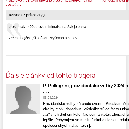
«
Školstvo . . . Nakumulované problémy, z ktorých sa dá
Nemecký motor Eur
dostať . . .
Debata ( 2 príspevky )
presne tak.. 400eurova minimalka na Svk je cesta ...
Zrejme najčistejší spôsob zvyšovania platov ...
Ďalšie články od tohto blogera
P. Pellegrini, prezidentské voľby 2024
. . .
03.03.2024
Prezidentské voľby sú predo dvermi. Prieskumné ag
ako by mohli dopadnúť. Výsledky sú de facto unison
„až“ v ich druhom kole. Nie som anketár, zberateľ úd
lepšie. Pohybujem sa medzi ľuďmi a nie som odtrhnu
spoločenských nálad, tak i [...]