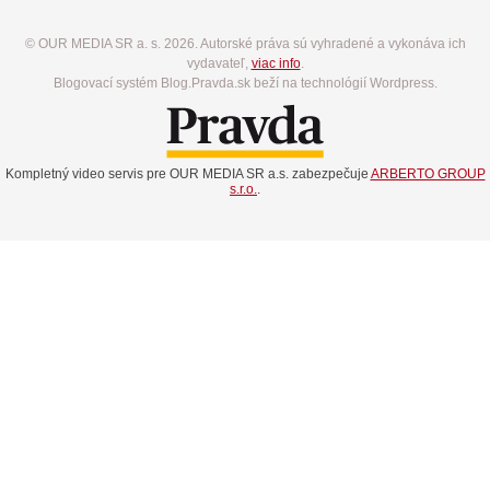
© OUR MEDIA SR a. s. 2026. Autorské práva sú vyhradené a vykonáva ich
vydavateľ,
viac info
.
Blogovací systém Blog.Pravda.sk beží na technológií Wordpress.
Kompletný video servis pre OUR MEDIA SR a.s. zabezpečuje
ARBERTO GROUP
s.r.o.
.