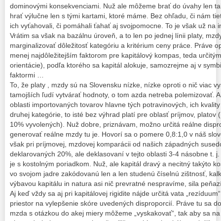
dominovými konsekvenciami. Nuž ale môžeme brať do úvahy len tak
hrať výlučne len s tými kartami, ktoré máme. Bez ohľadu, či nám tie
ich vyťahovali, či pomáhali ťahať aj svojpomocne. To je však už na 
Vrátim sa však na bazálnu úroveň, a to len po jednej línii platy, mz
marginalizovať dôležitosť kategóriu a kritérium ceny práce. Práve o
menej najdôležitejším faktorom pre kapitálový kompas, teda určitým
orientácie), podľa ktorého sa kapitál alokuje, samozrejme aj v symb
faktormi …
To, že platy , mzdy sú na Slovensku nízke, nízke oproti o nič viac 
tamojších ľudí vytvárať hodnoty, o tom azda netreba polemizovať. A
oblasti importovaných tovarov hlavne tých potravinových, ich kvality 
druhej kategórie, to isté bez výhrad platí pre oblasť príjmov, platov
10% vyvolených). Nuž dobre, priznávam, možno určitá reálne dispro
generovať reálne mzdy tu je. Hovorí sa o pomere 0,8:1,0 v náš sl
však pri príjmovej, mzdovej komparácii od našich západných susedo
deklarovaných 20%, ale deklasovaní v tejto oblasti 3-4 násobne t. j.
je s kostolným poriadkom. Nuž, ale kapitál dravý a necitný takýto 
vo svojom jadre zakódovanú len a len studenú číselnú zištnosť, kalk
výbavou kapitálu in natura asi nič prevratné nespravíme, sila peňazí,
Aj keď vždy sa aj pri kapitálovej rigidite nájde určitá vata „rezíduu
priestor na vylepšenie skóre uvedených disproporcií. Práve tu sa d
mzda s otázkou do akej miery môžeme „vyskakovať“, tak aby sa na