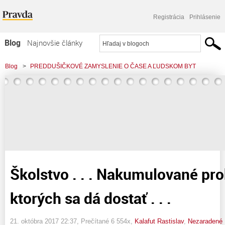
Registrácia
Prihlásenie
Blog
Najnovšie články
Najčítanejšie články
Blog
>
PREDDUŠIČKOVÉ ZAMYSLENIE O ČASE A ĽUDSKOM BYT
Najkomentovanejšie články
>
Školstvo . . . Nakumulované problémy, z ktorých sa dá dostať . . .
Zoznam blogov
Komerčné blogy
Školstvo . . . Nakumulované pro
ktorých sa dá dostať . . .
21. októbra 2017 22:37
, Prečítané 6 554x,
Kalafut Rastislav
,
Nezaradené