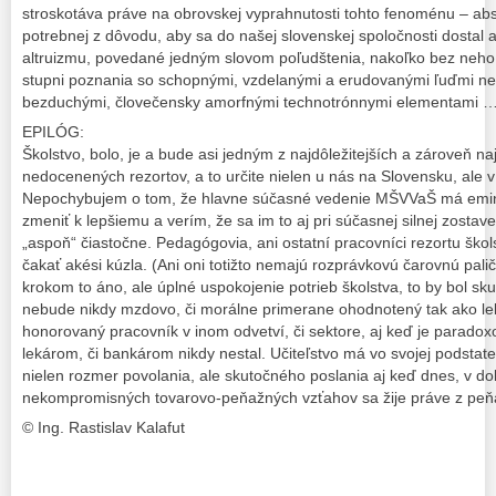
stroskotáva práve na obrovskej vyprahnutosti tohto fenoménu – abse
potrebnej z dôvodu, aby sa do našej slovenskej spoločnosti dostal a
altruizmu, povedané jedným slovom poľudštenia, nakoľko bez neho
stupni poznania so schopnými, vzdelanými a erudovanými ľuďmi n
bezduchými, človečensky amorfnými technotrónnymi elementami 
EPILÓG:
Školstvo, bolo, je a bude asi jedným z najdôležitejších a zároveň na
nedocenených rezortov, a to určite nielen u nás na Slovensku, ale v
Nepochybujem o tom, že hlavne súčasné vedenie MŠVVaŠ má emin
zmeniť k lepšiemu a verím, že sa im to aj pri súčasnej silnej zostave
„aspoň“ čiastočne. Pedagógovia, ani ostatní pracovníci rezortu ško
čakať akési kúzla. (Ani oni totižto nemajú rozprávkovú čarovnú pali
krokom to áno, ale úplné uspokojenie potrieb školstva, to by bol 
nebude nikdy mzdovo, či morálne primerane ohodnotený tak ako le
honorovaný pracovník v inom odvetví, či sektore, aj keď je paradox
lekárom, či bankárom nikdy nestal. Učiteľstvo má vo svojej podstate
nielen rozmer povolania, ale skutočného poslania aj keď dnes, v d
nekompromisných tovarovo-peňažných vzťahov sa žije práve z peň
© Ing. Rastislav Kalafut