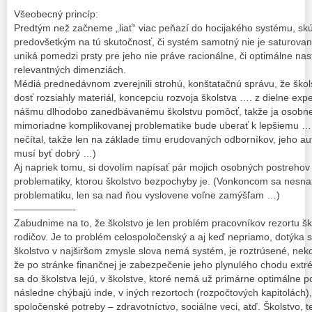
Všeobecný princíp:
Predtým než začneme „liať“ viac peňazí do hocijakého systému, skú
predovšetkým na tú skutočnosť, či systém samotný nie je saturovaný
uniká pomedzi prsty pre jeho nie práve racionálne, či optimálne nas
relevantných dimenziách.
Médiá prednedávnom zverejnili strohú, konštatačnú správu, že škols
dosť rozsiahly materiál, koncepciu rozvoja školstva …. z dielne exp
nášmu dlhodobo zanedbávanému školstvu pomôcť, takže ja osobne v
mimoriadne komplikovanej problematike bude uberať k lepšiemu … 
nečítal, takže len na základe tímu erudovaných odborníkov, jeho 
musí byť dobrý …)
Aj napriek tomu, si dovolím napísať pár mojich osobných postrehov z
problematiky, ktorou školstvo bezpochyby je. (Vonkoncom sa nesnaží
problematiku, len sa nad ňou vyslovene voľne zamýšľam …)
——————-
Zabudnime na to, že školstvo je len problém pracovníkov rezortu ško
rodičov. Je to problém celospoločenský a aj keď nepriamo, dotýka sa
školstvo v najširšom zmysle slova nemá systém, je roztrúsené, nek
že po stránke finančnej je zabezpečenie jeho plynulého chodu extr
sa do školstva lejú, v školstve, ktoré nemá už primárne optimálne 
následne chýbajú inde, v iných rezortoch (rozpočtových kapitolách
spoločenské potreby – zdravotníctvo, sociálne veci, atď. Školstvo, 