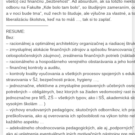
všetci) cez finančnú „bezbrehosť“. Ad absurdum, ak sa totižto niekt
odboru na Fakulte „Kde bolo tam bolo“, so študijným zameraním, o
a v noci bude tma“, nuž nech to študuje, ale výlučne za vlastné, a to
liberalizáciu školstva, keď na to máš …, tak si to zaplať.
——————————
RESUME:
Bez:
– racionálnej a optimálnej architektúry organizačnej a riadiacej štruk
– zmysluplnej alokácie finančných zdrojov a spôsobu financovania (
celospoločenských záujmov), zreálnenia finančných potrieb (náklado
– racionálneho a hospodárneho verejného obstarávania a jeho kont
– finančnej kontroly a auditu,
– kontroly kvality vyučovania a všetkých procesov spojených s edu
stravovania v ŠJ, bezpečnosti práce, hygieny …,
– jednoznačne, efektívne a zmysluplne postavených učebných osno
potrebných – obligátnych, bez ktorých sa žiaden vedomostný rast n
jednoznačne pre MŠ, ZŠ – všetkých typov, ako i SŠ, akademická sl
vysokým školám … )
– výchovy erudovaných pedagógov, skutočných odborníkov, ich pra
preškoľovania, ako aj overovania ich spôsobilosti na výkon tohto ne
každého aspektu …
– adekvátneho ohodnocovania pedagogických, ale aj „podporných“
ako aj uplatnenia eventuálnych iných motivačných nástrojov pre mo