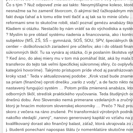
Čo s tým ? Nuž odpoveď znie asi takto: Nevymýšľajme koleso, ktor
nesnažme sa ho zameniť štvorcom, či akýmsi tiež ťažkopádnym m
fakt dvaja ťahať a k tomu ešte tretí tlačiť a aj tak sa to minie účelu
reformami sme to skutočne robili, stačí poznať genézu anabázy ško
Kladiem si otázku. Nestačilo by nám vrátiť sa do východiska a systém
? Myslím to pre oblasť systému riadenia a financovania, ako i kontr
subjektov (MŠ, ZŠ, SŠ – gymnáziá, SOŠ, SOU, SPV, špeciálnych šk
centier – doškoľovacích zariadení pre učiteľov, ako i do oblasti fin
súkromných škôl. Tu sa vynára aj otázka, či je poslaním školstva vyt
? Keď áno, do akej miery mu v tom má pomáhať štát, aká by mala b
transferov do tejto tak veľmi špecifickej súkromnej sféry, čo ovplyvňu
kategórii hovoríme). Takýmto prístupom príde vhod aj parafrázovan
kroky vzad.“ Teda v aktualizovanej podobe: „Krok vzad bude zname
sa priam (finančne) oproti dnešku „varilo z vody“, a de facto nikto n
nastavený fungujúci systém … Potom prišla zmienená anabáza, kto
odborných škôl, stredísk praktického vyučovania. Teda študijných 
dnešnú dobu. Áno Slovensko nemá primerane vzdelaných a zručnýc
ktorý je hnacím motorom slovenskej ekonomiky … Prečo ? Nuž proza
skoro z večera na ráno zrušené. Pri transformácii výrobných podniko
nakoľko vtedajší „ranný“, nanovo generovaný kapitál vo vzťahu na p
kvalifikovaný dorast ako finančný balast, záťaž, ktorá ukrajovala zo zis
j. študenti ponechaní napospas štátu (v nomenklatúre skutočne nome