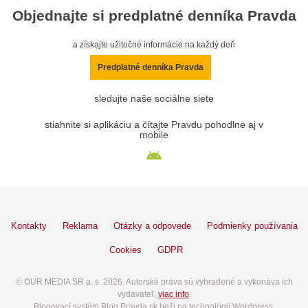
Objednajte si predplatné denníka Pravda
a získajte užitočné informácie na každý deň
Predplatné denníka Pravda
sledujte naše sociálne siete
stiahnite si aplikáciu a čítajte Pravdu pohodlne aj v
mobile
Kontakty
Reklama
Otázky a odpovede
Podmienky používania
Cookies
GDPR
© OUR MEDIA SR a. s. 2026. Autorské práva sú vyhradené a vykonáva ich
vydavateľ,
viac info
.
Blogovací systém Blog.Pravda.sk beží na technológií Wordpress.