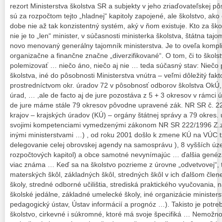
rezort Ministerstva školstva SR a subjekty v jeho zriaďovateľskej pôs
sú za rozpočtom tejto „hladnej“ kapitoly zapojené, ale školstvo, ak
dobe nie až tak konzistentný systém, aký v ňom existuje. Kto za šk
nie je to „len“ minister, v súčasnosti ministerka školstva, štátna tajo
novo menovaný generálny tajomník ministerstva. Je to oveľa kompli
organizačne a finančne značne „diverzifikované“. O tom, či to škols
polemizovať … niečo áno, niečo aj nie … teda súčasný stav: Niečo p
školstva, iné do pôsobnosti Ministerstva vnútra – veľmi dôležitý fakt
prostredníctvom okr. úradov 72 v pôsobnosť odborov školstva OkÚ, C
úrad, … ,ale de facto aj de jure pozostáva z 5 + 3 okresov v rámci 
de jure máme stále 79 okresov pôvodne upravené zák. NR SR č. 221
krajov – krajských úradov (KÚ) – orgány štátnej správy a 79 okres. 
svojimi kompetenciami vymedzenými zákonom NR SR 222/1996 Z.z.
inými ministerstvami …) , od roku 2001 došlo k zmene KÚ na VÚC 
delegovanie celej obrovskej agendy na samosprávu ), 8 vyšších úze
rozpočtových kapitol) a obce samotné nevynímajúc … ďalšia genéza
viac známa … Keď sa na školstvo pozrieme z úrovne „odvetvovej“,
materských škôl, základných škôl, stredných škôl v ich ďalšom čle
školy, stredné odborné učilištia, strediská praktického vyučovania, 
školské jedálne, základné umelecké školy, iné organizácie ministers
pedagogický ústav, Ústav informácií a prognóz …). Takisto je potreb
školstvo, cirkevné i súkromné, ktoré má svoje špecifiká … Nemožn