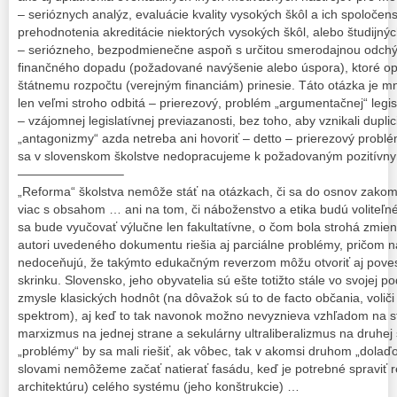
– serióznych analýz, evaluácie kvality vysokých škôl a ich spoloče
prehodnotenia akreditácie niektorých vysokých škôl, alebo študijn
– seriózneho, bezpodmienečne aspoň s určitou smerodajnou odchý
finančného dopadu (požadované navýšenie alebo úspora), ktoré op
štátnemu rozpočtu (verejným financiám) prinesie. Táto otázka je
len veľmi stroho odbitá – prierezový, problém „argumentačnej“ legisl
– vzájomnej legislatívnej previazanosti, bez toho, aby vznikali duplici
„antagonizmy“ azda netreba ani hovoriť – detto – prierezový problém
sa v slovenskom školstve nedopracujeme k požadovaným pozitívn
————————–
„Reforma“ školstva nemôže stáť na otázkach, či sa do osnov zakom
viac s obsahom … ani na tom, či náboženstvo a etika budú voliteľ
sa bude vyučovať výlučne len fakultatívne, o čom bola strohá zmi
autori uvedeného dokumentu riešia aj parciálne problémy, pričom n
nedoceňujú, že takýmto edukačným reverzom môžu otvoriť aj pov
skrinku. Slovensko, jeho obyvatelia sú ešte totižto stále vo svojej 
zmysle klasických hodnôt (na dôvažok sú to de facto občania, voliči
spektrom), aj keď to tak navonok možno nevyznieva vzhľadom na st
marxizmus na jednej strane a sekulárny ultraliberalizmus na druhej 
„problémy“ by sa mali riešiť, ak vôbec, tak v akomsi druhom „dola
slovami nemôžeme začať natierať fasádu, keď je potrebné spraviť rev
architektúru) celého systému (jeho konštrukcie) …