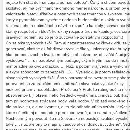
nejako ten štát dofinancuje a po nás potopa“. Čo tým chcem poveda
školstvo, ak má byť finančne omnoho menej náročné, a pritom by eš
valorizáciu platov učiteľov a ostatných zamestnancov v školstve, 
ktorý v pyramídovom systéme riadenia bude vedieť o každom vyna
racionálneho a optimálneho návrhu rozpočtu kapitoly „schválenie NR
štátny rozpočet an bloc“, korektný rozpis z úrovne kapitoly, cez čer
právnych noriem, až po jeho zúčtovanie zo štátnym rozpočtom.)
Čo sa týka vysokých škôl. Tam aj nezainteresovaný človek vidí, že
generovať, vlastne až fabrikovať vysoké školy, univerzity ako huby p
hlad po peniazoch a kvalita mnohých absolventov, obzvlášť študijn
vyštudoval“ … s neadekvátnym pedagogickým krytím, čo do množstva
mimoriadne pálčivou otázkou … Nuž, a potom vraj veda a výskum n
a akým spôsobom to zabezpečí …)… Výsledok, je potom reflektov
slovenských vysokých škôl. Áno v porovnaní so svetom sme pohoreli
porovnaní so zahraničím umiestnili naše slovenské vysoké školy …,
niektoré priam v nedohľadne. Prečo asi ? Pretože rating počíta nie 
absolventov t. j. okrem iného (vedecko-výskumná činnosť, publikačn
tam pri hodnotení strácame body, veľa bodov. V oblasti vysokého šk
nie na kvalitu, ale na kvantitu, aj to zle odhadnutú vo vzťahu k rý
ktoré sú ešte aj mimoriadne preexponované, a to sa nám „všetkým“
Nechcem tým povedať, že na Slovensku neexistujú kvalitné vysoké š
také …, nuž ale ony to majú aj časovo akosi doslova „vydrené“. Ve
z večera na ráno, je to otázka niekoľkých generácií … (len ony si d