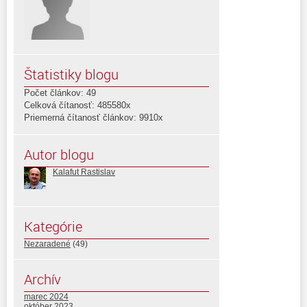
Štatistiky blogu
Počet článkov: 49
Celková čítanosť: 485580x
Priemerná čítanosť článkov: 9910x
Autor blogu
Kalafut Rastislav
Kategórie
Nezaradené
(49)
Archív
marec 2024
október 2023