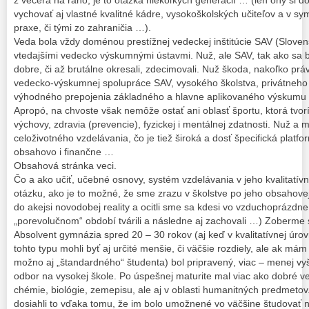
vychovať aj vlastné kvalitné kádre, vysokoškolských učiteľov a v sy
praxe, či tými zo zahraničia …).
Veda bola vždy doménou prestížnej vedeckej inštitúcie SAV (Slovens
vtedajšími vedecko výskumnými ústavmi. Nuž, ale SAV, tak ako sa bu
dobre, či až brutálne okresali, zdecimovali. Nuž škoda, nakoľko prá
vedecko-výskumnej spolupráce SAV, vysokého školstva, privátneho
výhodného prepojenia základného a hlavne aplikovaného výskumu 
Apropó, na chvoste však nemôže ostať ani oblasť športu, ktorá tvor
výchovy, zdravia (prevencie), fyzickej i mentálnej zdatnosti. Nuž a 
celoživotného vzdelávania, čo je tiež široká a dosť špecifická platf
obsahovo i finančne …
Obsahová stránka veci.
Čo a ako učiť, učebné osnovy, systém vzdelávania v jeho kvalitatívne
otázku, ako je to možné, že sme zrazu v školstve po jeho obsahove
do akejsi novodobej reality a ocitli sme sa kdesi vo vzduchoprázdn
„porevolučnom“ období tvárili a následne aj zachovali …) Zoberme s
Absolvent gymnázia spred 20 – 30 rokov (aj keď v kvalitatívnej úrov
tohto typu mohli byť aj určité menšie, či väčšie rozdiely, ale ak mám
možno aj „štandardného“ študenta) bol pripravený, viac – menej vyš
odbor na vysokej škole. Po úspešnej maturite mal viac ako dobré ve
chémie, biológie, zemepisu, ale aj v oblasti humanitných predmetov. 
dosiahli to vďaka tomu, že im bolo umožnené vo väčšine študovať n