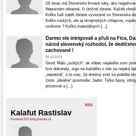
Už teraz má Slovensko krvavé ruky, ako negatívne
Nepoznám obranné, či útočné zbrane. Každá zbraň z
Koľko ľudí zabili zbrane vyvezené zo Slovenska d
Koľko ruských, ale aj ukrajinských chlapcov, vojak
civilistov ? Koľko materiálnych [...]
Darmo ste intrigovali a pľuli na Fica, Da
národ slovenský rozhodol, že dedičstv
zachované !
06.10.2023
Úvod: Málo „svätých“, ak vôbec nejakého som stret
tvor dokonalý, ergo na každého z nás sa nejaká špi
„nepatrná“, o to viac, že dnešný svet sa podobá s
čisté, „ideálne“ prostredie. Jadro: Toľko špiny, intrí
prízemné a [...]
RSS
Kalafut Rastislav
frantisek333.blog.pravda.sk