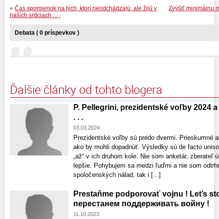
«
Čas spomienok na tých, ktorí neodchádzajú, ale žijú v
Zvýšiť minimálnu mz
našich srdciach . . .
Debata ( 0 príspevkov )
Ďalšie články od tohto blogera
P. Pellegrini, prezidentské voľby 2024
. . .
03.03.2024
Prezidentské voľby sú predo dvermi. Prieskumné ag
ako by mohli dopadnúť. Výsledky sú de facto unison
„až“ v ich druhom kole. Nie som anketár, zberateľ úd
lepšie. Pohybujem sa medzi ľuďmi a nie som odtrhnu
spoločenských nálad, tak i [...]
Prestaňme podporovať vojnu ! Let’s st
перестанем поддерживать войну !
11.10.2023