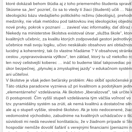
ktoré dokázali behom štúdia aj z toho priemerného študenta spravi
Skúsme sa „len“ pozrieť, čo sa to vtedy tí žiaci (študenti) učili … Ná
ideologickú bázu vtedajšieho politického režimu (ideológiu), prehodn
medzníky, nie však metódou pod taktovkou inej ideologickej obje
nové prvky, pokrok v poznaní … zaviesť viac informatiky, dať dôraz 
Niekedy na ministerstve školstva existoval útvar „služba škole“, kt
kvalitných učebníc, za kvalitu ktorých zodpovedali gestori jednotliv
učebnice mali svoju logiku, učivo neskákalo obsahovo ani obtiažnos
lucidný a koherentný, tak čo vlastne hľadáme ? V obsahovej strán
cestou „vyspravovávania výtlkov“, ten základ, ktorý tu už niekoľko ro
len nový celistvejší koberec … ináč to budeme látať takpovediac po
úkor bezpečnej, „plynulej a zmysluplnej jazdy“ v edukačnom systém
ani učiteľovi.
V školstve je však jeden beťársky problém: Ako skĺbiť spoločenské
Táto otázka paradoxne vyznieva už pri kvalitnom a podotýkam jed
„elementárneho“ vzdelávania. Ak školstvo „liberalizovať“, tak určite 
či postupnosti. Čím vyšší stupeň vzdelávania tým väčšia voľnosť v
tzv. pyramidálny systém sa zrúti, ak nemá kvalitnú a dostatočne siln
ale aj o stupeň vyššie, stredné školstvo. Ak je toto nedocenené, žia
vedomostné východisko, zabudnime na kvalitných uchádzačov o štúd
súvislosti mi nedá neuviesť konštatáciu, že v žiadnom prípade si Sl
hospodár nemôže dovoliť šafáriť s verejnými financiami (peniazmi n