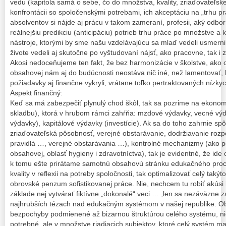
vedu (kapitola samá o sebe, čo do množstva, kvality, zriaďovateľske
konfrontácii so spoločenskými potrebami, ich akceptáciu na „trhu pr
absolventov si nájde aj prácu v takom zameraní, profesii, aký odbor
reálnejšiu predikciu (anticipáciu) potrieb trhu práce po množstve a 
nástroje, ktorými by sme našu vzdelávajúcu sa mlaď vedeli usmernili
živote vedeli aj skutočne po vyštudovaní nájsť, ako pracovne, tak 
Akosi nedoceňujeme ten fakt, že bez harmonizácie v školstve, ako o
obsahovej nám aj do budúcnosti neostáva nič iné, než lamentovať, k
požiadavky aj finančne vykryli, vrátane toľko pertraktovaných nízkyc
Aspekt finančný:
Keď sa má zabezpečiť plynulý chod škôl, tak sa pozrime na ekonom
skladbu), ktorá v hrubom rámci zahŕňa: mzdové výdavky, vecné vý
výdavky), kapitálové výdavky (investície). Ak sa do toho zahrnie sp
zriaďovateľská pôsobnosť, verejné obstarávanie, dodržiavanie rozpo
pravidlá …, verejné obstarávania …), kontrolné mechanizmy (ako po 
obsahovej, oblasť hygieny i zdravotníctva), tak je evidentné, že id
k tomu ešte prirátame samotnú obsahovú stránku edukačného proc
kvality v reflexii na potreby spoločnosti, tak optimalizovať celý taký
obrovské penzum sofistikovanej práce. Nie, nechcem tu robiť akúsi
základe nej vytvárať fiktívne „dokonalé“ veci … ,len sa nezáväzne z
najhrubších tézach nad edukačným systémom v našej republike. Ob
bezpochyby podmienené až bizarnou štruktúrou celého systému, nie v
potrebné, ale v množstve riadiacich subjektov, ktoré celý systém m