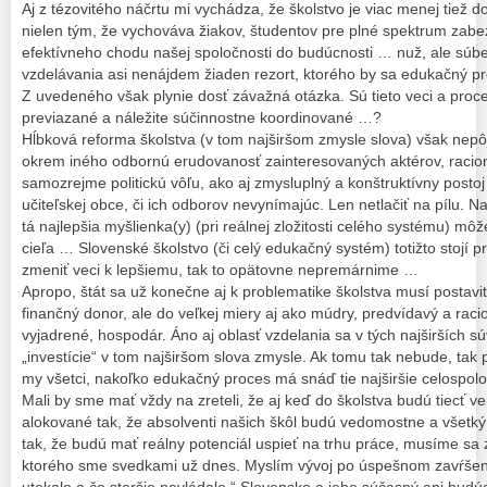
Aj z tézovitého náčrtu mi vychádza, že školstvo je viac menej tiež do
nielen tým, že vychováva žiakov, študentov pre plné spektrum zab
efektívneho chodu našej spoločnosti do budúcnosti … nuž, ale sú
vzdelávania asi nenájdem žiaden rezort, ktorého by sa edukačný p
Z uvedeného však plynie dosť závažná otázka. Sú tieto veci a pro
previazané a náležite súčinnostne koordinované …?
Hĺbková reforma školstva (v tom najširšom zmysle slova) však nepô
okrem iného odbornú erudovanosť zainteresovaných aktérov, racionál
samozrejme politickú vôľu, ako aj zmysluplný a konštruktívny posto
učiteľskej obce, či ich odborov nevynímajúc. Len netlačiť na pílu. N
tá najlepšia myšlienka(y) (pri reálnej zložitosti celého systému)
cieľa … Slovenské školstvo (či celý edukačný systém) totižto stojí 
zmeniť veci k lepšiemu, tak to opätovne nepremárnime …
Apropo, štát sa už konečne aj k problematike školstva musí postavi
finančný donor, ale do veľkej miery aj ako múdry, predvídavý a racio
vyjadrené, hospodár. Áno aj oblasť vzdelania sa v tých najširších s
„investície“ v tom najširšom slova zmysle. Ak tomu tak nebude, ta
my všetci, nakoľko edukačný proces má snáď tie najširšie celospo
Mali by sme mať vždy na zreteli, že aj keď do školstva budú tiecť ver
alokované tak, že absolventi našich škôl budú vedomostne a všetk
tak, že budú mať reálny potenciál uspieť na trhu práce, musíme sa
ktorého sme svedkami už dnes. Myslím vývoj po úspešnom zavŕšení 
utekalo a čo staršie nevládalo.“ Slovensko a jeho súčasný ani bud