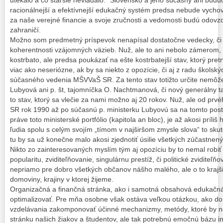
racionálnejší a efektívnejší edukačný systém predsa nebude vychová
za naše verejné financie a svoje zručnosti a vedomosti budú odov
zahraničí.
Možno som predmetný príspevok nenapísal dostatočne vedecky, či v
koherentnosti vzájomných väzieb. Nuž, ale to ani nebolo zámerom, 
kostrbato, ale predsa poukázať na ešte kostrbatejší stav, ktorý pret
viac ako neseriózne, ak by sa niekto z opozície, či aj z radu školsk
súčasného vedenia MŠVVaŠ SR. Za tento stav totižto určite nemôže
Lubyová ani p. št, tajomníčka O. Nachtmanová, či nový generálny 
to stav, ktorý sa vlečie za nami možno aj 20 rokov. Nuž, ale od pr
SR rok 1990 až po súčasnú p. ministerku Lubyovú sa na tomto poste
práve toto ministerské portfólio (kapitola an bloc), je až akosi príliš 
ľudia spolu s celým svojím „tímom v najširšom zmysle slova“ to sku
tu by sa už konečne malo akosi zjednotiť úsilie všetkých zúčastnený
Nikto zo zainteresovaných myslím tým aj opozíciu by to nemal robiť 
popularitu, zviditeľňovanie, singulárnu prestíž, či politické zviditeľňo
nepriamo pre dobro všetkých občanov nášho malého, ale o to krajš
domoviny, krajiny v ktorej žijeme.
Organizačná a finančná stránka, ako i samotná obsahová edukačná 
optimalizovať. Pre mňa osobne však ostáva veľkou otázkou, ako do
vzdelávania zakomponovať účinné mechanizmy, metódy, ktoré by ne
stránku našich žiakov a študentov, ale tak potrebnú emočnú bázu i