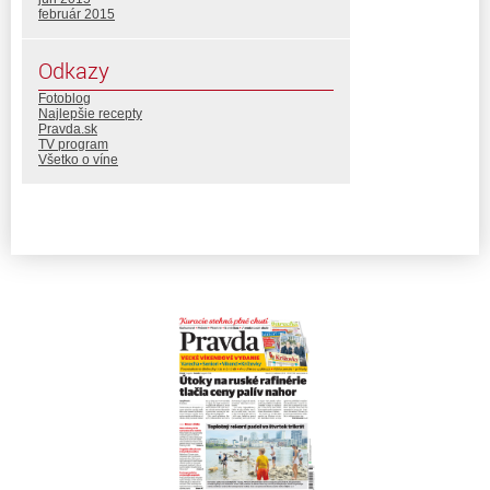
február 2015
Odkazy
Fotoblog
Najlepšie recepty
Pravda.sk
TV program
Všetko o víne