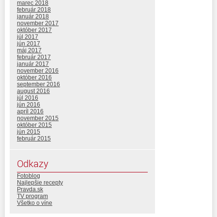
marec 2018
február 2018
január 2018
november 2017
október 2017
júl 2017
jún 2017
máj 2017
február 2017
január 2017
november 2016
október 2016
september 2016
august 2016
júl 2016
jún 2016
apríl 2016
november 2015
október 2015
jún 2015
február 2015
Odkazy
Fotoblog
Najlepšie recepty
Pravda.sk
TV program
Všetko o víne