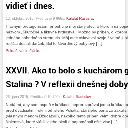
vidieť i dnes.
12. októbra 2015, Prečítané 9 966x,
Kalafut Rastislav
Hlavným protagonistom príbehu je môj starý otec, o ktorom už pojed
názvom „Skutočné a fiktívne hrdinstvá.“ Možno by príbeh, o ktorom
jedného náhodného stretnutia. Môj otec oslavoval svoje životné jubilej
rodičia dostali darček. Bol to štvordňový pobytový […]
Pokračovanie článku
XXVII. Ako to bolo s kuchárom 
Stalina ? V reflexii dnešnej doby.
26. júna 2015, Prečítané 10 792x,
Kalafut Rastislav
Nedá mi, aby som aspoň v krátkosti neprerozprával jednu krátku e
pred dvadsiatimi rokmi od istého Poliaka, staršieho pána zo zákulis
(vlastným menom Džugažvili), nakoľko tento príbeh veľmi dobre dokr
šialenstvá, ktoré vládli v jeho okolí a napomáhali ešte viac […]