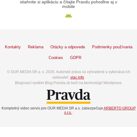
stiahnite si aplikáciu a čítajte Pravdu pohodlne aj v
mobile
Kontakty
Reklama
Otázky a odpovede
Podmienky používania
Cookies
GDPR
© OUR MEDIA SR a. s. 2026. Autorské práva sú vyhradené a vykonáva ich
vydavateľ,
viac info
.
Blogovací systém Blog.Pravda.sk beží na technológií Wordpress.
Kompletný video servis pre OUR MEDIA SR a.s. zabezpečuje
ARBERTO GROUP
s.r.o.
.