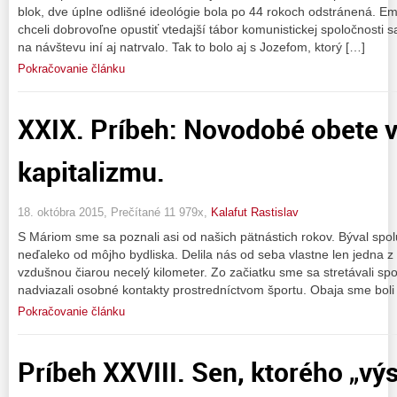
blok, dve úplne odlišné ideológie bola po 44 rokoch odstránená. Emig
chceli dobrovoľne opustiť vtedajší tábor komunistickej spoločnosti s
na návštevu iní aj natrvalo. Tak to bolo aj s Jozefom, ktorý […]
Pokračovanie článku
XXIX. Príbeh: Novodobé obete v
kapitalizmu.
18. októbra 2015, Prečítané 11 979x,
Kalafut Rastislav
S Máriom sme sa poznali asi od našich pätnástich rokov. Býval spo
neďaleko od môjho bydliska. Delila nás od seba vlastne len jedna z r
vzdušnou čiarou necelý kilometer. Zo začiatku sme sa stretávali spo
nadviazali osobné kontakty prostredníctvom športu. Obaja sme boli 
Pokračovanie článku
Príbeh XXVIII. Sen, ktorého „v