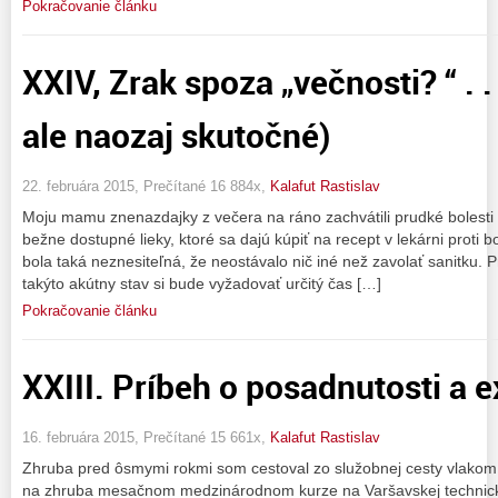
Pokračovanie článku
XXIV, Zrak spoza „večnosti? “ . .
ale naozaj skutočné)
22. februára 2015, Prečítané 16 884x,
Kalafut Rastislav
Moju mamu znenazdajky z večera na ráno zachvátili prudké bolesti v
bežne dostupné lieky, ktoré sa dajú kúpiť na recept v lekárni proti b
bola taká neznesiteľná, že neostávalo nič iné než zavolať sanitku. P
takýto akútny stav si bude vyžadovať určitý čas […]
Pokračovanie článku
XXIII. Príbeh o posadnutosti a 
16. februára 2015, Prečítané 15 661x,
Kalafut Rastislav
Zhruba pred ôsmymi rokmi som cestoval zo služobnej cesty vlakom 
na zhruba mesačnom medzinárodnom kurze na Varšavskej technicke