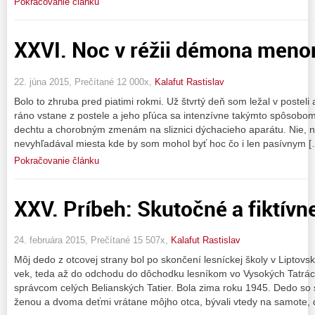
Pokračovanie článku
XXVI. Noc v réžii démona meno
22. júna 2015, Prečítané 12 000x,
Kalafut Rastislav
Bolo to zhruba pred piatimi rokmi. Už štvrtý deň som ležal v posteli a
ráno vstane z postele a jeho pľúca sa intenzívne takýmto spôsobo
dechtu a chorobným zmenám na sliznici dýchacieho aparátu. Nie, ni
nevyhľadával miesta kde by som mohol byť hoc čo i len pasívnym [
Pokračovanie článku
XXV. Príbeh: Skutočné a fiktívne 
24. februára 2015, Prečítané 15 507x,
Kalafut Rastislav
Môj dedo z otcovej strany bol po skončení lesníckej školy v Liptov
vek, teda až do odchodu do dôchodku lesníkom vo Vysokých Tatrác
správcom celých Belianských Tatier. Bola zima roku 1945. Dedo so 
ženou a dvoma deťmi vrátane môjho otca, bývali vtedy na samote, ď