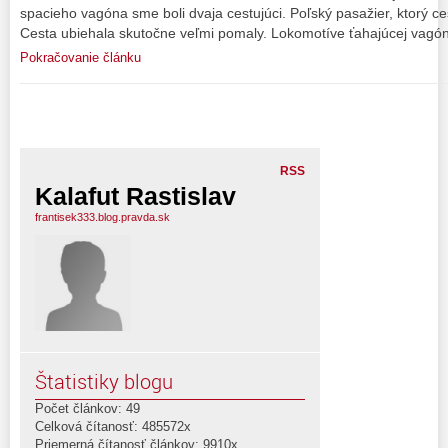
spacieho vagóna sme boli dvaja cestujúci. Poľský pasažier, ktorý cest
Cesta ubiehala skutočne veľmi pomaly. Lokomotíve ťahajúcej vagón
Pokračovanie článku
RSS
Kalafut Rastislav
frantisek333.blog.pravda.sk
Štatistiky blogu
Počet článkov: 49
Celková čítanosť: 485572x
Priemerná čítanosť článkov: 9910x