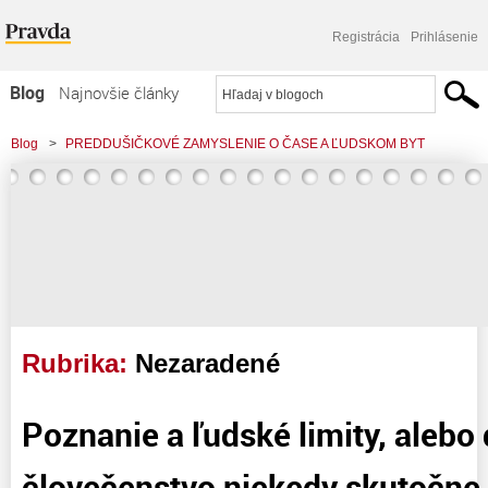
Registrácia
Prihlásenie
Blog
Najnovšie články
Najčítanejšie články
Blog
>
PREDDUŠIČKOVÉ ZAMYSLENIE O ČASE A ĽUDSKOM BYT
Najkomentovanejšie články
Zoznam blogov
Komerčné blogy
Rubrika:
Nezaradené
Poznanie a ľudské limity, aleb
človečenstvo niekedy skutočne